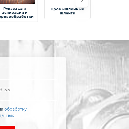
Рукава для
Ру
Промышленные
нефтепродуктов и
аб
шланги
химии
мат
на
обработку
данных