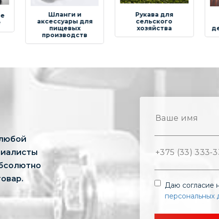
ги и
Рукава для
Рукава для
ары для
сельского
аспирации и
евых
хозяйства
деревообработки
водств
 любой
циалисты
абсолютно
овар.
Даю согласие 
персональных 